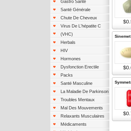
Gastro Santé
Santé Générale
Chute De Cheveux
$0.
Virus De L'hépatite C
(VHC)
Sinemet
Herbals
HIV
Hormones
Dysfonction Erectile
$0.
Packs
Symmetr
Santé Masculine
La Maladie De Parkinson
Troubles Mentaux
Mal Des Mouvements
$0.
Relaxants Musculaires
Médicaments