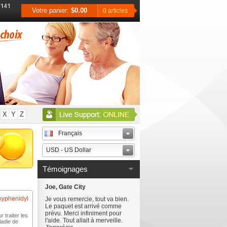
Votre panier:
$0.00
0 articles
X
Y
Z
Français
USD - US Dollar
Témoignages
Joe, Gate City
xyphenidyl
Je vous remercie, tout va bien.
Le paquet est arrivé comme
prévu. Merci infiniment pour
r traiter les
l'aide. Tout allait à merveille.
adie de