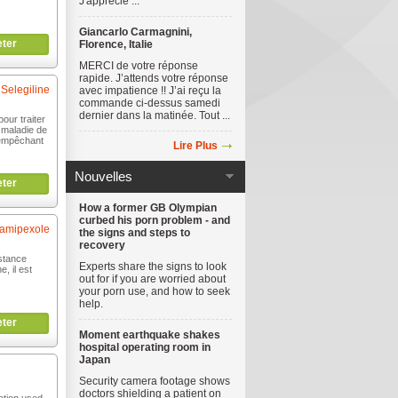
J'apprécie ...
Giancarlo Carmagnini,
ter
Florence, Italie
MERCI de votre réponse
rapide. J’attends votre réponse
Selegiline
avec impatience !! J’ai reçu la
commande ci-dessus samedi
dernier dans la matinée. Tout ...
pour traiter
 maladie de
n empêchant
Lire Plus
Nouvelles
ter
How a former GB Olympian
curbed his porn problem - and
amipexole
the signs and steps to
recovery
stance
Experts share the signs to look
, il est
out for if you are worried about
your porn use, and how to seek
help.
ter
Moment earthquake shakes
hospital operating room in
Japan
Security camera footage shows
doctors shielding a patient on