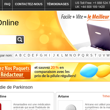
FAQ
CONTACTEZ-NOUS
TÉMOIGNAGES
nline
par nom:
A
B
C
D
E
F
G
H
I
J
K
L
M
N
O
P
Q
R
S
T
U
V
W
die de Parkinson
dine
Artane
Trihe
Amantadine est une médication
Artrane est utilisé pou
antivirale qui avait l'habitude de
symptômes de la mal