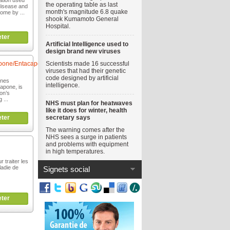
ation used
the operating table as last
 disease and
month's magnitude 6.8 quake
ome by ...
shook Kumamoto General
Hospital.
ter
Artificial Intelligence used to
design brand new viruses
pone/Entacapone
Scientists made 16 successful
viruses that had their genetic
code designed by artificial
ines
intelligence.
apone, is
on’s
 ...
NHS must plan for heatwaves
like it does for winter, health
ter
secretary says
The warning comes after the
NHS sees a surge in patients
and problems with equipment
in high temperatures.
r traiter les
adie de
Signets social
ter