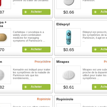
prévenir ou traiter de certaines
Parkinson.
...
87
$0.66
Acheter
Ache
pa +
Eldepryl
pa
Carbidopa + Levodopa is a
Eldepryl est prescrit 
widely used combination
les symptômes de la
medicine for managing
Parkinson, il agit e
symptoms of Parkinson’s ...
...
70
$0.65
Acheter
Ache
in
Mirapex
Procyclidine
Pr
Kemadrin est indiqué pour traiter
Mirapex est une sub
les symptômes de la maladie de
proche de la dopamine
Parkinson tels que les
utilisé pour traiter les
tremblements, ...
symptômes ...
82
$0.61
Acheter
Ache
Ropinirole
Ropinirole