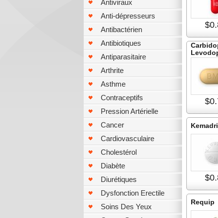
Antiviraux
Anti-dépresseurs
$0.
Antibactérien
Antibiotiques
Carbido
Levodo
Antiparasitaire
Arthrite
Asthme
Contraceptifs
$0.
Pression Artérielle
Cancer
Kemadr
Cardiovasculaire
Cholestérol
Diabète
$0.
Diurétiques
Dysfonction Erectile
Requip
Soins Des Yeux