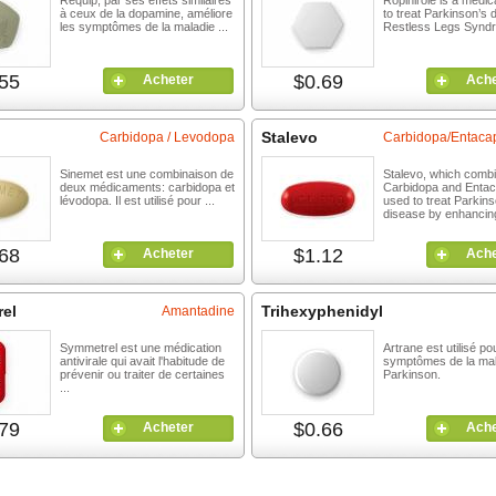
Requip, par ses effets similaires
Ropinirole is a medic
à ceux de la dopamine, améliore
to treat Parkinson’s
les symptômes de la maladie ...
Restless Legs Syndr
55
$0.69
Acheter
Ache
Stalevo
Carbidopa / Levodopa
Carbidopa/Entaca
Sinemet est une combinaison de
Stalevo, which comb
deux médicaments: carbidopa et
Carbidopa and Entac
lévodopa. Il est utilisé pour ...
used to treat Parkins
disease by enhancing
68
$1.12
Acheter
Ache
el
Trihexyphenidyl
Amantadine
Symmetrel est une médication
Artrane est utilisé pou
antivirale qui avait l'habitude de
symptômes de la mal
prévenir ou traiter de certaines
Parkinson.
...
79
$0.66
Acheter
Ache