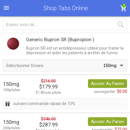
0
Shop Tabs Online
Generic Bupron SR
(Bupropion )
Bupron SR est un antidépresseur utilisé pour traiter la
dépression et aider les patients à arrêter de fumer.
Sélectionner Doses:
$216.00
150mg
Ajouter Au Panier
$179.99
100pilules
$0.00
sauvegarder:
$1.80 par pilule
suivant commande rabais de 10%
$346.00
150mg
Ajouter Au Panier
$287.99
200pilules
$72.00
sauvegarder: