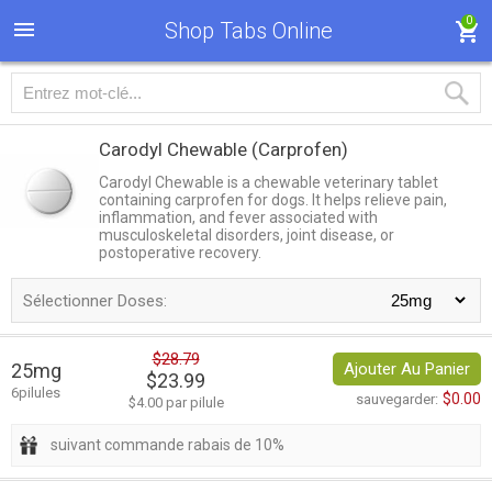
0
Shop Tabs Online
Carodyl Chewable
(Carprofen)
Carodyl Chewable is a chewable veterinary tablet
containing сarprofen for dogs. It helps relieve pain,
inflammation, and fever associated with
musculoskeletal disorders, joint disease, or
postoperative recovery.
Sélectionner Doses:
$28.79
25mg
Ajouter Au Panier
$23.99
6pilules
$0.00
sauvegarder:
$4.00 par pilule
suivant commande rabais de 10%