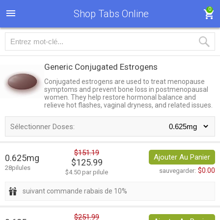
0
Shop Tabs Online
Generic Conjugated Estrogens
Conjugated estrogens are used to treat menopause
symptoms and prevent bone loss in postmenopausal
women. They help restore hormonal balance and
relieve hot flashes, vaginal dryness, and related issues.
Sélectionner Doses:
$151.19
0.625mg
Ajouter Au Panier
$125.99
28pilules
$0.00
sauvegarder:
$4.50 par pilule
suivant commande rabais de 10%
$251.99