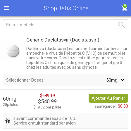
0
Shop Tabs Online
Generic Daclatasvir
(Daclatasvir )
Dacklinza (daclatasvir) est un médicament antiviral qui
empêche le virus de l’hépatite C (VHC) de se multiplier
dans votre corps. Dacklinza est utilisé pour traiter les
hépatites C chroniques de génotype 1 et génotype 3
chez les adultes avec ou sans cirrhose.
Sélectionner Doses:
$649.19
60mg
Ajouter Au Panier
$540.99
28pilules
$0.00
sauvegarder:
$19.32 par pilule
suivant commande rabais de 10%
Service gratuit standard par avion