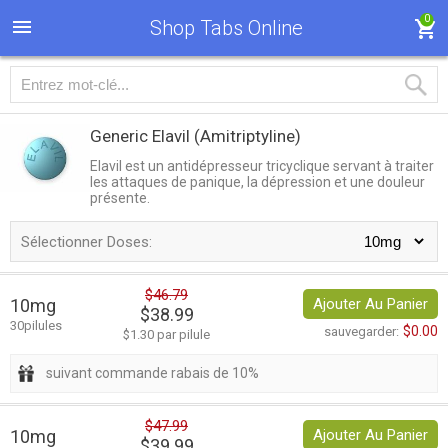
0
Shop Tabs Online
Generic Elavil
(Amitriptyline)
Elavil est un antidépresseur tricyclique servant à traiter
les attaques de panique, la dépression et une douleur
présente.
Sélectionner Doses:
$46.79
10mg
Ajouter Au Panier
$38.99
30pilules
$0.00
sauvegarder:
$1.30 par pilule
suivant commande rabais de 10%
$47.99
10mg
Ajouter Au Panier
$39.99