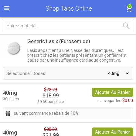
0
Shop Tabs Online
Generic Lasix
(Furosemide)
Lasix appartient à une classe des diurétiques, il est
prescrit chez les patients présentant un gonflement
causé par une insuffisance cardiaque congestive.
Sélectionner Doses:
$22.79
40mg
Ajouter Au Panier
$18.99
30pilules
$0.00
sauvegarder:
$0.63 par pilule
suivant commande rabais de 10%
$38.39
40mg
Ajouter Au Panier
$31.99