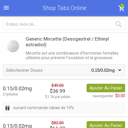
0
Shop Tabs Online
Generic Mircette
(Desogestrel / Ethinyl
estradiol)
Mircette est une combinaison d'hormones femelles
utilisées pour prévenir l'ovulation et la grossesse.
Sélectionner Doses:
$49.00
0.15/0.02mg
Ajouter Au Panier
$36.99
21pilules
$0.00
sauvegarder:
$1.76 par pilule
suivant commande rabais de 10%
$82.00
0.15/0.02mg
Ajouter Au Panier