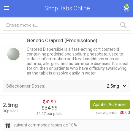
0
Shop Tabs Online
Generic Orapred
(Prednisolone)
Orapred Dispersible is a fast-acting corticosteroid
containing prednisolone sodium phosphate, used to
reduce inflammation and treat conditions such as
asthma, allergies, and autoimmune diseases. It is ideal
for children or patients who have difficulty swallowing,
as the tablets dissolve easily in water.
Sélectionner Doses:
$41.99
2.5mg
Ajouter Au Panier
$34.99
30pilules
$0.00
sauvegarder:
$1.17 par pilule
suivant commande rabais de 10%