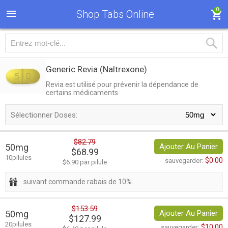
0
Shop Tabs Online
Generic Revia
(Naltrexone)
Revia est utilisé pour prévenir la dépendance de
certains médicaments.
Sélectionner Doses:
$82.79
50mg
Ajouter Au Panier
$68.99
10pilules
$0.00
sauvegarder:
$6.90 par pilule
suivant commande rabais de 10%
$153.59
50mg
Ajouter Au Panier
$127.99
20pilules
$10.00
sauvegarder: