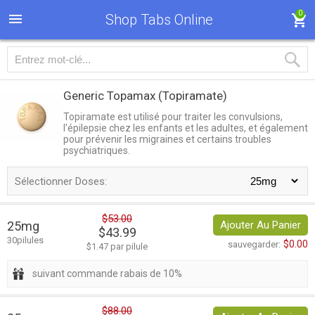
0
Shop Tabs Online
Generic Topamax
(Topiramate)
Topiramate est utilisé pour traiter les convulsions,
l'épilepsie chez les enfants et les adultes, et également
pour prévenir les migraines et certains troubles
psychiatriques.
Sélectionner Doses:
$53.00
25mg
Ajouter Au Panier
$43.99
30pilules
$0.00
sauvegarder:
$1.47 par pilule
suivant commande rabais de 10%
$88.00