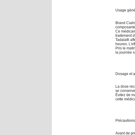
Usage géné
Brand Ciali
composante 
Ce médicamen
traitement d
Tadalafil af
heures. L'e
Pris le mat
la journée s
Dosage et a
La dose reco
se conserve
Évitez de m
cette médica
Précautions
Avant de pre