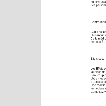
ou si vous a
Les personn
Contre-indi
Cialis est c
utilisant un
Cette médica
manifesté un
Effets seco
Les Effets 
jaunissement
Beaucoup de
Votre médeci
d'Effets sec
Une réactio
immédiate s'
Contactez v