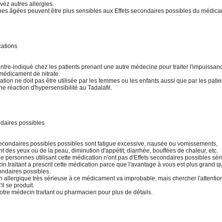
vez autres allergies.
es âgées peuvent être plus sensibles aux Effets secondaires possibles du médica
cations
ontre-indiqué chez les patients prenant une autre médecine pour traiter l'impuissan
 médicament de nitrate.
tion ne doit pas être utilisée par les femmes ou les enfants aussi que par les patie
e réaction d'hypersensibilité au Tadalafil.
ndaires possibles
secondaires possibles possibles sont fatigue excessive, nausée ou vomissements,
 des yeux ou de la peau, diminution d'appétit, diarrhée, bouffées de chaleur, etc.
 personnes utilisant cette médication n'ont pas d'Effets secondaires possibles sér
n traitant a prescrit cette médication parce que l'avantage à vous est plus grand q
ondaires possibles.
n allergique très sérieuse à ce médicament va improbable, mais chercher l'attenti
il se produit.
otre médecin traitant ou pharmacien pour plus de détails.