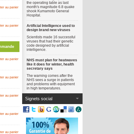
the operating table as last
month's magnitude 6.8 quake
ter au panier
shook Kumamoto General
Hospital.
ter au panier
Artificial Intelligence used to
design brand new viruses
Scientists made 16 successful
viruses that had their genetic
code designed by artificial
mmande
intelligence.
ter au panier
NHS must plan for heatwaves
like it does for winter, health
secretary says
The warning comes after the
ter au panier
NHS sees a surge in patients
and problems with equipment
in high temperatures.
ter au panier
Signets social
ter au panier
ter au panier