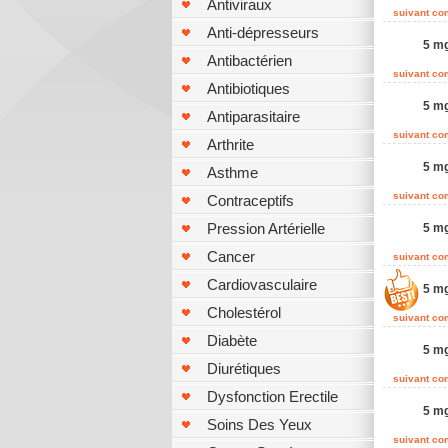
Antiviraux
suivant c
Anti-dépresseurs
5 mg
Antibactérien
suivant c
Antibiotiques
5 mg
Antiparasitaire
suivant c
Arthrite
5 mg
Asthme
suivant c
Contraceptifs
Pression Artérielle
5 mg
Cancer
suivant c
Cardiovasculaire
5 mg
Cholestérol
suivant c
Diabète
5 mg
Diurétiques
suivant c
Dysfonction Erectile
5 mg
Soins Des Yeux
suivant c