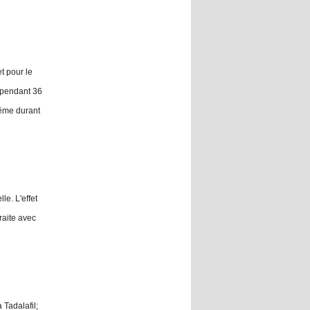
t pour le
t pendant 36
même durant
le. L'effet
raite avec
 Tadalafil;