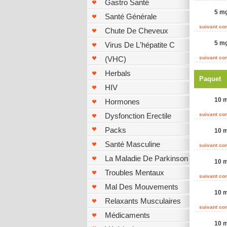
Gastro Santé
5 mg
Santé Générale
suivant c
Chute De Cheveux
5 mg
Virus De L'hépatite C
(VHC)
suivant c
Herbals
Paquet
HIV
10 m
Hormones
Dysfonction Erectile
suivant c
Packs
10 m
Santé Masculine
suivant c
La Maladie De Parkinson
10 m
Troubles Mentaux
suivant c
Mal Des Mouvements
10 m
Relaxants Musculaires
suivant c
Médicaments
10 m