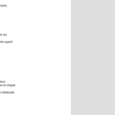
ment.
ce ou
nts ayant
ieux.
ue le risque
on médicale