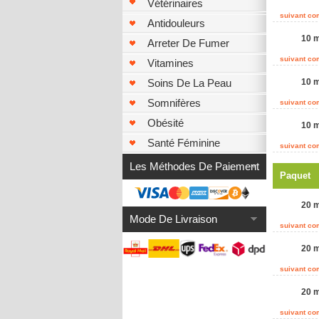
Vétérinaires
suivant c
Antidouleurs
10 m
Arreter De Fumer
suivant c
Vitamines
Soins De La Peau
10 m
Somnifères
suivant c
Obésité
10 m
Santé Féminine
suivant c
Les Méthodes De Paiement
Paquet
20 m
Mode De Livraison
suivant c
20 m
suivant c
20 m
suivant c