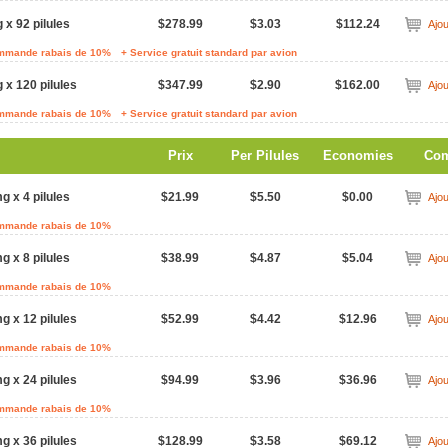
 x 92 pilules
$278.99
$3.03
$112.24
Ajou
ommande rabais de 10%
+ Service gratuit standard par avion
 x 120 pilules
$347.99
$2.90
$162.00
Ajou
ommande rabais de 10%
+ Service gratuit standard par avion
Prix
Per Pilules
Economies
Co
g x 4 pilules
$21.99
$5.50
$0.00
Ajou
ommande rabais de 10%
g x 8 pilules
$38.99
$4.87
$5.04
Ajou
ommande rabais de 10%
g x 12 pilules
$52.99
$4.42
$12.96
Ajou
ommande rabais de 10%
g x 24 pilules
$94.99
$3.96
$36.96
Ajou
ommande rabais de 10%
g x 36 pilules
$128.99
$3.58
$69.12
Ajou