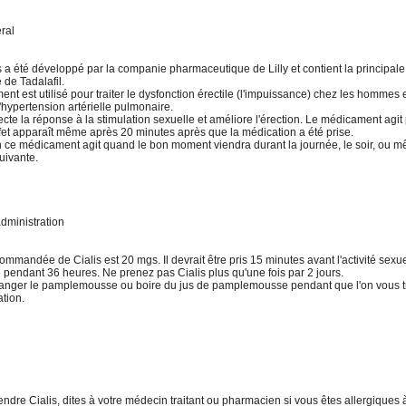
ral
s a été développé par la companie pharmaceutique de Lilly et contient la principale
de Tadalafil.
t est utilisé pour traiter le dysfonction érectile (l'impuissance) chez les hommes e
'hypertension artérielle pulmonaire.
fecte la réponse à la stimulation sexuelle et améliore l'érection. Le médicament agi
ffet apparaît même après 20 minutes après que la médication a été prise.
in ce médicament agit quand le bon moment viendra durant la journée, le soir, ou 
uivante.
dministration
mmandée de Cialis est 20 mgs. Il devrait être pris 15 minutes avant l'activité sexuel
 pendant 36 heures. Ne prenez pas Cialis plus qu'une fois par 2 jours.
anger le pamplemousse ou boire du jus de pamplemousse pendant que l'on vous t
tion.
ndre Cialis, dites à votre médecin traitant ou pharmacien si vous êtes allergiques à