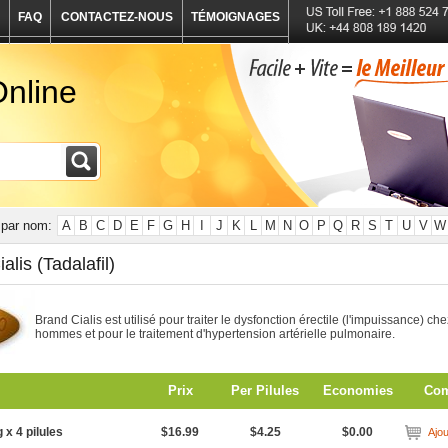
FAQ
CONTACTEZ-NOUS
TÉMOIGNAGES
nline
par nom:
A
B
C
D
E
F
G
H
I
J
K
L
M
N
O
P
Q
R
S
T
U
V
W
alis (Tadalafil)
Brand Cialis est utilisé pour traiter le dysfonction érectile (l'impuissance) che
hommes et pour le traitement d'hypertension artérielle pulmonaire.
Prix
Per Pilules
Economies
Co
 x 4 pilules
$16.99
$4.25
$0.00
Ajou