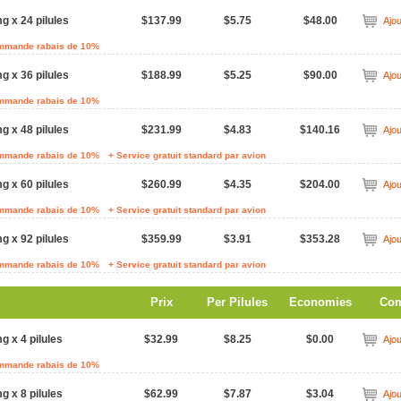
g x 24 pilules
$137.99
$5.75
$48.00
Ajou
ommande rabais de 10%
g x 36 pilules
$188.99
$5.25
$90.00
Ajou
ommande rabais de 10%
g x 48 pilules
$231.99
$4.83
$140.16
Ajou
ommande rabais de 10%
+ Service gratuit standard par avion
g x 60 pilules
$260.99
$4.35
$204.00
Ajou
ommande rabais de 10%
+ Service gratuit standard par avion
g x 92 pilules
$359.99
$3.91
$353.28
Ajou
ommande rabais de 10%
+ Service gratuit standard par avion
Prix
Per Pilules
Economies
Co
g x 4 pilules
$32.99
$8.25
$0.00
Ajou
ommande rabais de 10%
g x 8 pilules
$62.99
$7.87
$3.04
Ajou