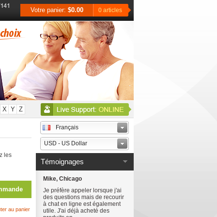
Votre panier:
$0.00
0 articles
X
Y
Z
Français
USD - US Dollar
z les
Témoignages
Mike, Chicago
mmande
Je préfère appeler lorsque j'ai
des questions mais de recourir
à chat en ligne est également
ter au panier
utile. J'ai déjà acheté des