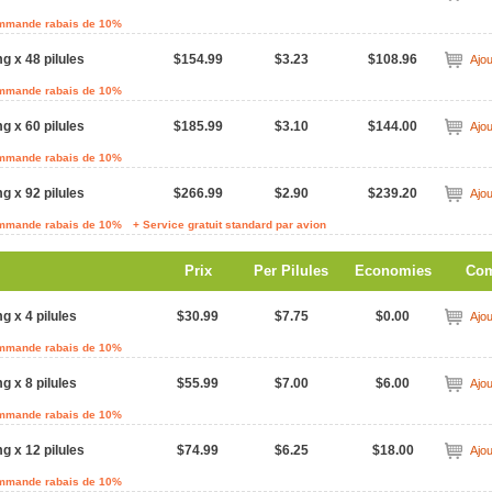
ommande rabais de 10%
g x 48 pilules
$154.99
$3.23
$108.96
Ajou
ommande rabais de 10%
g x 60 pilules
$185.99
$3.10
$144.00
Ajou
ommande rabais de 10%
g x 92 pilules
$266.99
$2.90
$239.20
Ajou
ommande rabais de 10%
+ Service gratuit standard par avion
Prix
Per Pilules
Economies
Co
g x 4 pilules
$30.99
$7.75
$0.00
Ajou
ommande rabais de 10%
g x 8 pilules
$55.99
$7.00
$6.00
Ajou
ommande rabais de 10%
g x 12 pilules
$74.99
$6.25
$18.00
Ajou
ommande rabais de 10%