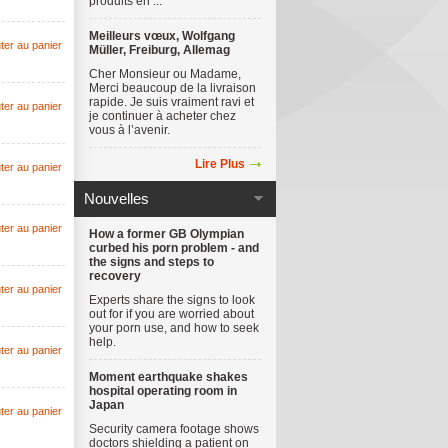
produits en ...
Meilleurs vœux, Wolfgang
ter au panier
Müller, Freiburg, Allemag
Cher Monsieur ou Madame,
Merci beaucoup de la livraison
rapide. Je suis vraiment ravi et
ter au panier
je continuer à acheter chez
vous à l’avenir.
Lire Plus
ter au panier
Nouvelles
ter au panier
How a former GB Olympian
curbed his porn problem - and
the signs and steps to
recovery
ter au panier
Experts share the signs to look
out for if you are worried about
your porn use, and how to seek
help.
ter au panier
Moment earthquake shakes
hospital operating room in
Japan
ter au panier
Security camera footage shows
doctors shielding a patient on