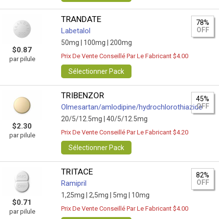
TRANDATE
78%
OFF
Labetalol
50mg |
100mg |
200mg
$0.87
Prix De Vente Conseillé Par Le Fabricant $4.00
par pilule
Sélectionner Pack
TRIBENZOR
45%
OFF
Olmesartan/amlodipine/hydrochlorothiazide
20/5/12.5mg |
40/5/12.5mg
$2.30
Prix De Vente Conseillé Par Le Fabricant $4.20
par pilule
Sélectionner Pack
TRITACE
82%
OFF
Ramipril
1,25mg |
2,5mg |
5mg |
10mg
$0.71
Prix De Vente Conseillé Par Le Fabricant $4.00
par pilule