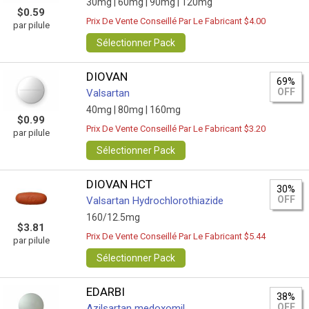
30mg |
60mg |
90mg |
120mg
$0.59
Prix De Vente Conseillé Par Le Fabricant $4.00
par pilule
Sélectionner Pack
DIOVAN
69%
OFF
Valsartan
40mg |
80mg |
160mg
$0.99
Prix De Vente Conseillé Par Le Fabricant $3.20
par pilule
Sélectionner Pack
DIOVAN HCT
30%
OFF
Valsartan Hydrochlorothiazide
160/12.5mg
$3.81
Prix De Vente Conseillé Par Le Fabricant $5.44
par pilule
Sélectionner Pack
EDARBI
38%
OFF
Azilsartan medoxomil