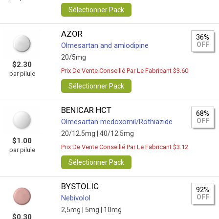
Sélectionner Pack
AZOR
36%
OFF
Olmesartan and amlodipine
20/5mg
$2.30
Prix De Vente Conseillé Par Le Fabricant $3.60
par pilule
Sélectionner Pack
BENICAR HCT
68%
OFF
Olmesartan medoxomil/Rothiazide
20/12.5mg |
40/12.5mg
$1.00
Prix De Vente Conseillé Par Le Fabricant $3.12
par pilule
Sélectionner Pack
BYSTOLIC
92%
OFF
Nebivolol
2,5mg |
5mg |
10mg
$0.30