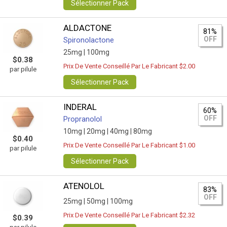
Sélectionner Pack
ALDACTONE
81%
OFF
Spironolactone
25mg |
100mg
$0.38
Prix De Vente Conseillé Par Le Fabricant $2.00
par pilule
Sélectionner Pack
INDERAL
60%
OFF
Propranolol
10mg |
20mg |
40mg |
80mg
$0.40
Prix De Vente Conseillé Par Le Fabricant $1.00
par pilule
Sélectionner Pack
ATENOLOL
83%
OFF
25mg |
50mg |
100mg
Prix De Vente Conseillé Par Le Fabricant $2.32
$0.39