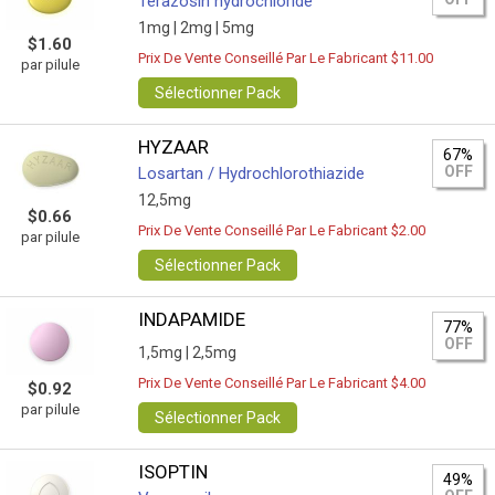
Terazosin hydrochloride
1mg |
2mg |
5mg
$1.60
Prix De Vente Conseillé Par Le Fabricant $11.00
par pilule
Sélectionner Pack
HYZAAR
67%
OFF
Losartan / Hydrochlorothiazide
12,5mg
$0.66
Prix De Vente Conseillé Par Le Fabricant $2.00
par pilule
Sélectionner Pack
INDAPAMIDE
77%
OFF
1,5mg |
2,5mg
Prix De Vente Conseillé Par Le Fabricant $4.00
$0.92
par pilule
Sélectionner Pack
ISOPTIN
49%