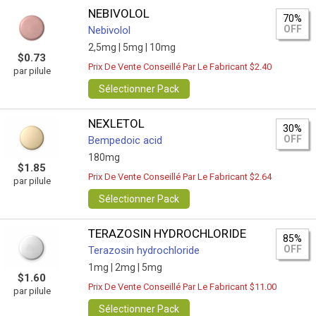
NEBIVOLOL
70%
OFF
Nebivolol
2,5mg |
5mg |
10mg
$0.73
Prix De Vente Conseillé Par Le Fabricant $2.40
par pilule
Sélectionner Pack
NEXLETOL
30%
OFF
Bempedoic acid
180mg
$1.85
Prix De Vente Conseillé Par Le Fabricant $2.64
par pilule
Sélectionner Pack
TERAZOSIN HYDROCHLORIDE
85%
OFF
Terazosin hydrochloride
1mg |
2mg |
5mg
$1.60
Prix De Vente Conseillé Par Le Fabricant $11.00
par pilule
Sélectionner Pack