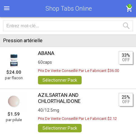
0
Shop Tabs Online
Pression artérielle
ABANA
33%
OFF
60caps
Prix De Vente Conseillé Par Le Fabricant $36.00
$24.00
par flacon
Sélectionner Pack
AZILSARTAN AND
25%
CHLORTHALIDONE
OFF
40/12.5mg
$1.59
Prix De Vente Conseillé Par Le Fabricant $2.12
par pilule
Sélectionner Pack