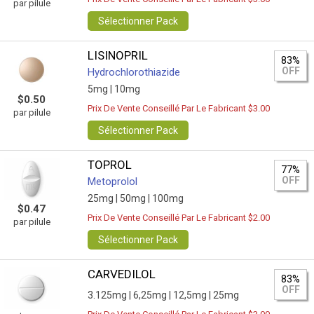
par pilule
Sélectionner Pack
LISINOPRIL
83%
OFF
Hydrochlorothiazide
5mg |
10mg
$0.50
Prix De Vente Conseillé Par Le Fabricant $3.00
par pilule
Sélectionner Pack
TOPROL
77%
OFF
Metoprolol
25mg |
50mg |
100mg
$0.47
Prix De Vente Conseillé Par Le Fabricant $2.00
par pilule
Sélectionner Pack
CARVEDILOL
83%
OFF
3.125mg |
6,25mg |
12,5mg |
25mg