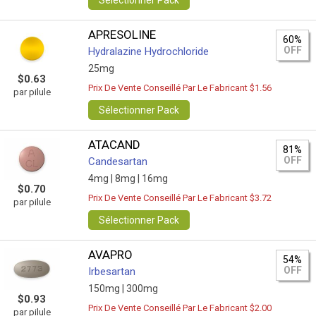
Sélectionner Pack
APRESOLINE
60%
OFF
Hydralazine Hydrochloride
25mg
$0.63
Prix De Vente Conseillé Par Le Fabricant $1.56
par pilule
Sélectionner Pack
ATACAND
81%
OFF
Candesartan
4mg |
8mg |
16mg
$0.70
Prix De Vente Conseillé Par Le Fabricant $3.72
par pilule
Sélectionner Pack
AVAPRO
54%
OFF
Irbesartan
150mg |
300mg
$0.93
Prix De Vente Conseillé Par Le Fabricant $2.00
par pilule