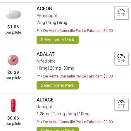
ACEON
74%
OFF
Perindopril
2mg |
4mg |
8mg
$1.06
Prix De Vente Conseillé Par Le Fabricant $4.00
par pilule
Sélectionner Pack
ADALAT
87%
OFF
Nifedipine
10mg |
20mg |
30mg
$0.39
Prix De Vente Conseillé Par Le Fabricant $3.00
par pilule
Sélectionner Pack
ALTACE
78%
OFF
Ramipril
1,25mg |
2,5mg |
5mg |
10mg
$0.66
Prix De Vente Conseillé Par Le Fabricant $3.00
par pilule