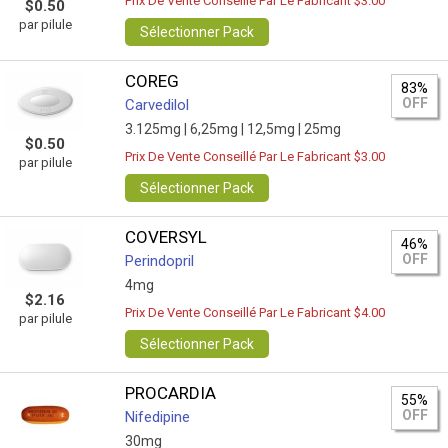
Prix De Vente Conseillé Par Le Fabricant $3.00
$0.50
par pilule
Sélectionner Pack
COREG
83%
OFF
Carvedilol
3.125mg |
6,25mg |
12,5mg |
25mg
$0.50
Prix De Vente Conseillé Par Le Fabricant $3.00
par pilule
Sélectionner Pack
COVERSYL
46%
OFF
Perindopril
4mg
$2.16
Prix De Vente Conseillé Par Le Fabricant $4.00
par pilule
Sélectionner Pack
PROCARDIA
55%
OFF
Nifedipine
30mg