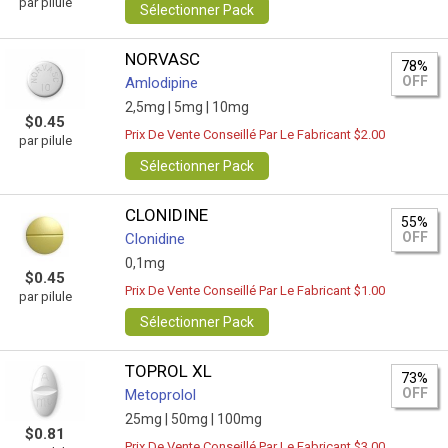
par pilule
Sélectionner Pack
NORVASC
78%
OFF
Amlodipine
2,5mg |
5mg |
10mg
$0.45
Prix De Vente Conseillé Par Le Fabricant $2.00
par pilule
Sélectionner Pack
CLONIDINE
55%
OFF
Clonidine
0,1mg
$0.45
Prix De Vente Conseillé Par Le Fabricant $1.00
par pilule
Sélectionner Pack
TOPROL XL
73%
OFF
Metoprolol
25mg |
50mg |
100mg
$0.81
Prix De Vente Conseillé Par Le Fabricant $3.00