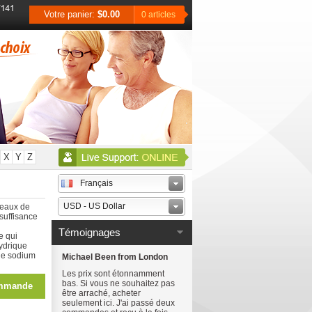
Votre panier:
$0.00
0 articles
X
Y
Z
Français
USD - US Dollar
iveaux de
suffisance
Témoignages
e qui
hydrique
 de sodium
Michael Been from London
Les prix sont étonnamment
bas. Si vous ne souhaitez pas
mmande
être arraché, acheter
seulement ici. J'ai passé deux