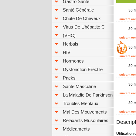
Gastro Santé
Santé Générale
30 m
Chute De Cheveux
suivant c
Virus De L'hépatite C
30 m
(VHC)
suivant c
Herbals
30 m
HIV
suivant c
Hormones
30 m
Dysfonction Erectile
suivant c
Packs
30 m
Santé Masculine
suivant c
La Maladie De Parkinson
Troubles Mentaux
30 m
Mal Des Mouvements
suivant c
Relaxants Musculaires
Descrip
Médicaments
Utilisation