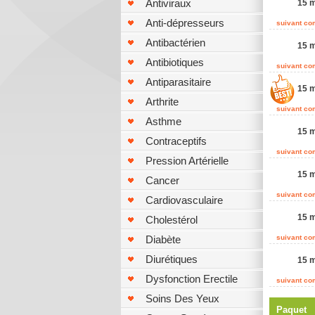
Antiviraux
15 m
Anti-dépresseurs
suivant c
Antibactérien
15 m
Antibiotiques
suivant c
Antiparasitaire
15 m
Arthrite
suivant c
Asthme
15 m
Contraceptifs
suivant c
Pression Artérielle
15 m
Cancer
suivant c
Cardiovasculaire
15 m
Cholestérol
Diabète
suivant c
Diurétiques
15 m
Dysfonction Erectile
suivant c
Soins Des Yeux
Paquet