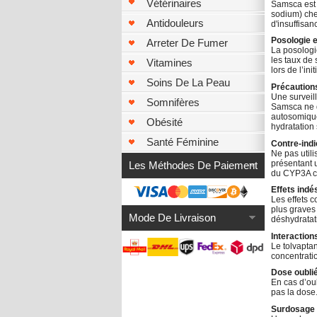
Vétérinaires
Samsca est p
sodium) che
Antidouleurs
d'insuffisa
Posologie e
Arreter De Fumer
La posologie
les taux de 
Vitamines
lors de l’init
Soins De La Peau
Précaution
Une surveill
Somnifères
Samsca ne do
autosomique
Obésité
hydratation 
Santé Féminine
Contre-indi
Ne pas utili
présentant 
Les Méthodes De Paiement
du CYP3A co
Effets indé
Les effets c
plus graves
Mode De Livraison
déshydratat
Interactio
Le tolvaptan
concentratio
Dose oubli
En cas d’oub
pas la dose
Surdosage