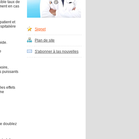
ible taux de
ment en cas
patient et
spitalière
Signet
Plan de site
pide.
e
e
S'abonner à las nouvelles
oire,
s puissants
Des effets
une
ne doublez