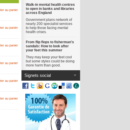
Walk-in mental health centres
to open in banks and libraries
ter au panier
across England
Government plans network of
nearly 200 specialist services
ter au panier
to help those facing mental
health crises.
From flip flops to fisherman's
ter au panier
sandals: How to look after
your feet this summer
They may keep your feet cool
but some styles could be doing
ter au panier
more harm than good.
Signets social
ter au panier
ter au panier