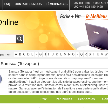
FAQ
CONTACTEZ-NOUS
TÉMOIGNAGES
nline
par nom:
A
B
C
D
E
F
G
H
I
J
K
L
M
N
O
P
Q
R
S
T
U
V
W
 Samsca (Tolvaptan)
Samsca (Tolvaptan) est un médicament oral utilisé pour traiter les faibles n
sodium dans le sang (hyponatrémie) associés à des affections telles que l'in
cardiaque ou le SIADH (syndrome de sécrétion inappropriée d’hormone
antidiurétique). Il agit en bloquant les effets de la vasopressine, une hormon
provoque la rétention d'eau dans le corps, aidant ainsi à rétablir l'équilibre 
naturel. Samsca favorise l’élimination de l’eau libre sans perte significative
ou de potassium, ce qui le distingue des diurétiques classiques.
Prix
Per Pilules
Economies
Co