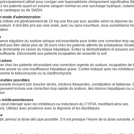
rincipalement utilisé pour corriger une hyponatrémie cliniquement significative (fa
z les patients ayant un volume sanguin normal ou une surcharge hydrique, notam
nce cardiaque ou de SIADH.
t mode d’administration
 initiale est généralement de 15 mg une fois par jour, ajustée selon la réponse du 
sodium. Il doit être pris par voie orale, avec ou sans nourriture, sous surveillance ho
iation.
s
ance régulière du sodium sérique est essentielle pour éviter une correction trop ra
it pas être utilisé plus de 30 jours chez les patients atteints de polykystose rénal
 dominante en raison du risque hépatique. Évitez la déshydratation et assurez un
suffisante. Déconseillé aux patients incapables de ressentir la soif.
cations
ser chez les patients nécessitant une correction urgente du sodium, incapables de b
une anurie ou une insuffisance hépatique grave. Contre-indiqué avec les inhibiteur
mme le kétoconazole ou la clarithromycine.
sirables possibles
ourants incluent soif, bouche sèche, mictions fréquentes, constipation et faiblesse. 
 peuvent inclure une correction trop rapide du sodium, des lésions hépatiques ou 
ion.
ns médicamenteuses
 peut interagir avec les inhibiteurs ou inducteurs du CYP3A, modifiant ainsi ses
ns. Utilisez avec prudence avec la digoxine et les diurétiques.
ée
li, prenez la dose dès que possible. S’il est presque l’heure de la dose suivante, 
.