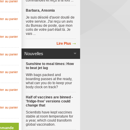
commandes et reçu à la fois ...
ter au panier
Barbara, Ansonia
Je suis désolé d'avoir douté de
ter au panier
votre service. J'ai reçu un avis
du Bureau de poste, que mon
colis de votre part était là. Je
vais ...
ter au panier
Lire Plus
Nouvelles
ter au panier
Sunshine to meal times: How
to beat jet lag
ter au panier
With bags packed and
boarding passes at the ready,
what can you do to keep your
body clock on track?
ter au panier
Half of vaccines are binned -
'fridge-free' versions could
change that
ter au panier
Scientists have kept vaccines
stable at room temperature for
a year, which could transform
global vaccination.
mmande