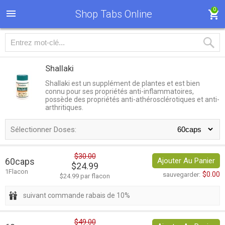
0
Shop Tabs Online
Shallaki
Shallaki est un supplément de plantes et est bien
connu pour ses propriétés anti-inflammatoires,
possède des propriétés anti-athérosclérotiques et anti-
arthritiques.
Sélectionner Doses:
$30.00
60caps
Ajouter Au Panier
$24.99
1Flacon
$0.00
sauvegarder:
$24.99 par flacon
suivant commande rabais de 10%
$49.00