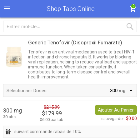
0
Shop Tabs Online
Generic Tenofovir
(Disoproxil Fumarate)
Tenofovir is an antiviral medication used to treat HIV-1
infection and chronic hepatitis B. It works by blocking
viral replication, helping to reduce viral load and support
immune function. When taken consistently, it
contributes to long-term disease control and overall
health improvement.
Sélectionner Doses:
$215.99
300 mg
Ajouter Au Panier
$179.99
30tabs
$0.00
sauvegarder:
$6.00 par tab
suivant commande rabais de 10%